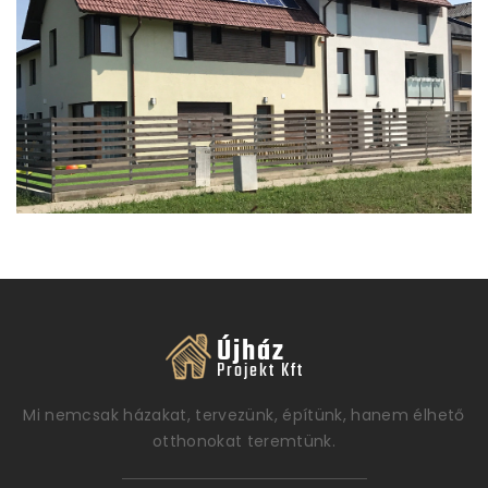
Mi nemcsak házakat, tervezünk, építünk, hanem élhető
otthonokat teremtünk.