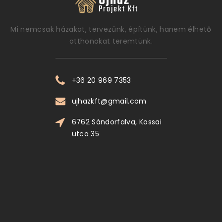
Mi nemcsak házakat, tervezünk, építünk, hanem élhető
otthonokat teremtünk.
+36 20 969 7353
ujhazkft@gmail.com
6762 Sándorfalva, Kassai
utca 35